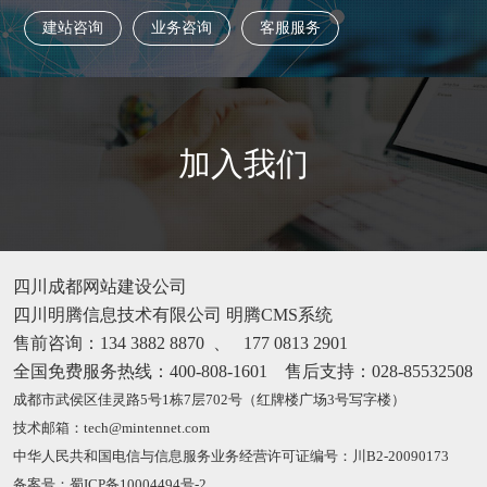
建站咨询
业务咨询
客服服务
加入我们
四川成都网站建设公司
四川明腾信息技术有限公司
明腾CMS系统
售前咨询：
134 3882 8870
、
177 0813 2901
全国免费服务热线：
400-808-1601
售后支持：028-85532508
成都市武侯区佳灵路5号1栋7层702号（红牌楼广场3号写字楼）
技术邮箱：tech@mintennet.com
中华人民共和国电信与信息服务业务经营许可证编号：川B2-20090173
备案号：蜀ICP备10004494号-2